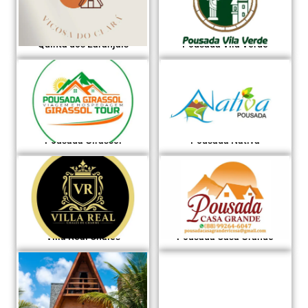
Quinta dos Laranjais
Pousada Vila Verde
Pousada Girassol
Pousada Nativa
Villa Real Chalés
Pousada Casa Grande